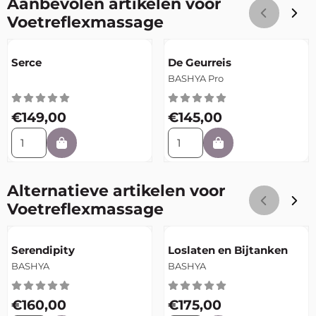
Aanbevolen artikelen voor
Voetreflexmassage
Artikelnummer
Artikelnummer
Serce
De Geurreis
Merk:
BASHYA Pro
Prijs: 149,00
Prijs: 145,00
€149,00
€145,00
Aantal kiezen voor Serce
Aantal kiezen voor De Geurr
Alternatieve artikelen voor
Voetreflexmassage
Artikelnummer
Artikelnummer
Serendipity
Loslaten en Bijtanken
Merk:
Merk:
BASHYA
BASHYA
Prijs: 160,00
Prijs: 175,00
€160,00
€175,00