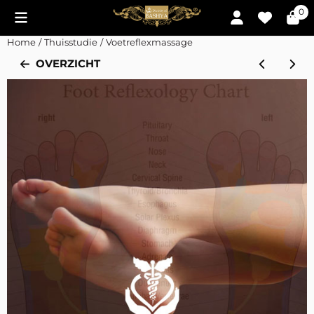
Cookievoorkeuren zijn momenteel gesloten.
0
Home
/
Thuisstudie
/
Voetreflexmassage
OVERZICHT