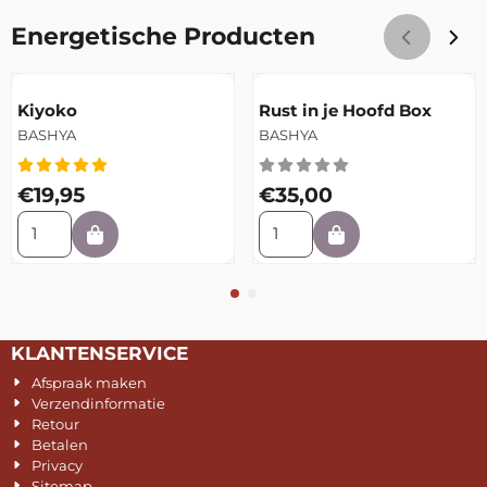
Energetische Producten
Artikelnummer
Artikelnummer
Kiyoko
Rust in je Hoofd Box
Merk:
Merk:
BASHYA
BASHYA
Prijs: 19,95
Prijs: 35,00
€19,95
€35,00
Aantal kiezen voor Kiyoko
Aantal kiezen voor Rust in j
KLANTENSERVICE
Afspraak maken
Verzendinformatie
Retour
Betalen
Privacy
Sitemap