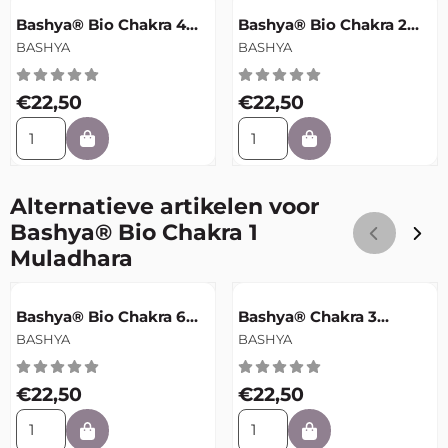
Artikelnummer
Artikelnummer
Bashya® Bio Chakra 4
Bashya® Bio Chakra 2
Anahata Olie
Swadhistana Olie
Merk:
Merk:
BASHYA
BASHYA
Prijs: 22,50
Prijs: 22,50
€22,50
€22,50
Aantal kiezen voor Bashya® Bio Chakra 4 Anahata Olie
Aantal kiezen voor Bashya®
Alternatieve artikelen voor
Bashya® Bio Chakra 1
Muladhara
Artikelnummer
Artikelnummer
Bashya® Bio Chakra 6
Bashya® Chakra 3
Ajna Olie
Manipura Olie
Merk:
Merk:
BASHYA
BASHYA
Prijs: 22,50
Prijs: 22,50
€22,50
€22,50
Aantal kiezen voor Bashya® Bio Chakra 6 Ajna Olie
Aantal kiezen voor Bashya®