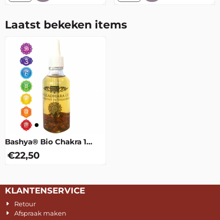
Laatst bekeken items
Bashya® Bio Chakra 1
Muladhara
€
22,50
KLANTENSERVICE
Retour
Afspraak maken