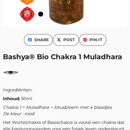
SHARE
POST
PIN-IT
Bashya® Bio Chakra 1 Muladhara
Ingrediënten:
Inhoud:
50ml
Chakra 1 = Muladhara = lotusbloem met 4 blaadjes
De kleur : rood
Het Wortelchakra of Basischakra is vooral een chakra dat
alle basisvoorwaarden voor een fysiek leven ondersteunt