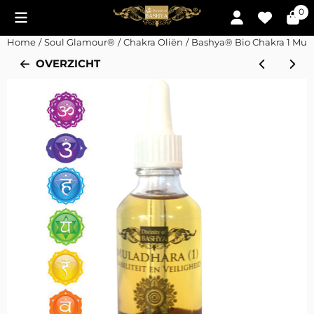
Cookievoorkeuren zijn momenteel gesloten.
0
Home
/
Soul Glamour®
/
Chakra Oliën
/
Bashya® Bio Chakra 1 Mul
OVERZICHT