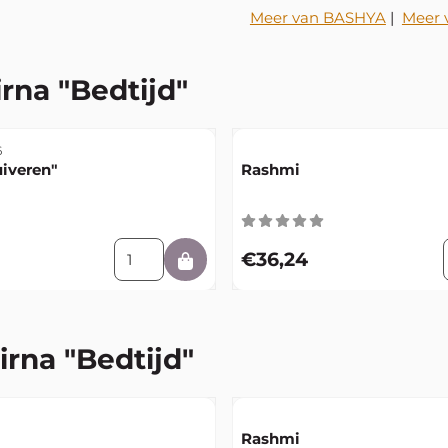
Meer van BASHYA
|
Meer 
rna "Bedtijd"
r
Artikelnummer
6
iveren"
Rashmi
Bio Anti Mug Spray
Aantal kiezen voor Kasumi "Zuiveren"
Prijs: 36,24
€36,24
irna "Bedtijd"
r
Artikelnummer
Rashmi