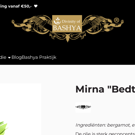
ding vanaf €50,-
♥
die
Blog
Bashya Praktijk
Mirna "Bedt
Ingrediënten: bergamot, en
De olie is sterk geconcentre