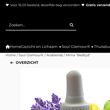
Cookievoorkeuren zijn momenteel gesloten.
♥ Voor 16.00 besteld, dezelfde dag verzonden ♥
Gratis verzen
Zoeken
Home
Gezicht en Lichaam
Soul Glamour®
Thuisstu
Home
/
Soul Glamour®
/
Aroblends
/
Mirna "Bedtijd"
OVERZICHT