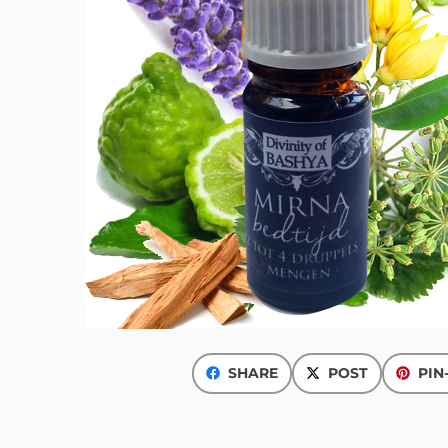
SHARE
POST
PIN