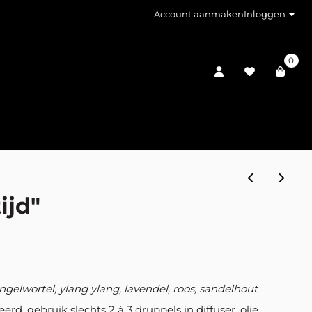
Account aanmaken
Inloggen
0
ijd"
gelwortel, ylang ylang, lavendel, roos, sandelhout
erd, gebruik slechts 2 à 3 druppels in diffuser, olie