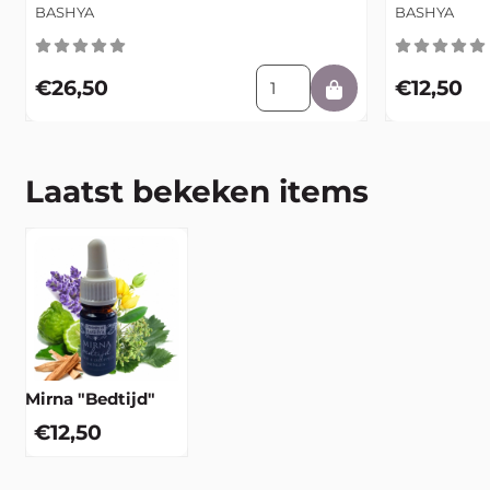
kopie
Merk:
Merk:
BASHYA
BASHYA
Aantal kiezen voor BaiShen S
Prijs: 26,50
Prijs: 12,50
€26,50
€12,50
Laatst bekeken items
Mirna "Bedtijd"
€
12,50