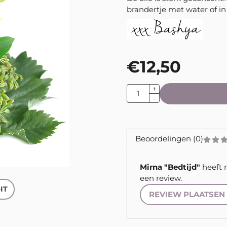
brandertje met water of i
€
12,50
Aantal
+
-
Beoordelingen (0)
Mirna "Bedtijd"
heeft 
een review.
-IT
REVIEW PLAATSEN