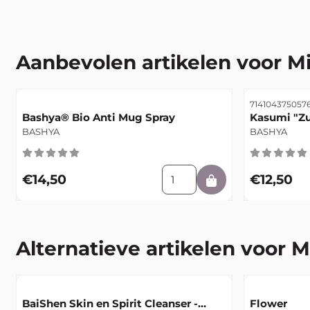
Aanbevolen artikelen voor
Mi
Artikelnummer
Artikelnumme
714104375057
Bashya® Bio Anti Mug Spray
Kasumi "Zu
Merk:
Merk:
BASHYA
BASHYA
Aantal kiezen voor Bashya® 
Prijs: 14,50
Prijs: 12,50
€14,50
€12,50
Alternatieve artikelen voor
M
Artikelnummer
Artikelnumme
BaiShen Skin en Spirit Cleanser -
Flower