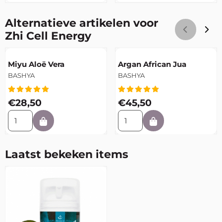
Alternatieve artikelen voor
Zhi Cell Energy
Artikelnummer
Artikelnummer
Miyu Aloë Vera
Argan African Jua
Merk:
Merk:
BASHYA
BASHYA
Prijs: 28,50
Prijs: 45,50
€28,50
€45,50
Aantal kiezen voor Miyu Aloë Vera
Aantal kiezen voor Argan Af
Laatst bekeken items