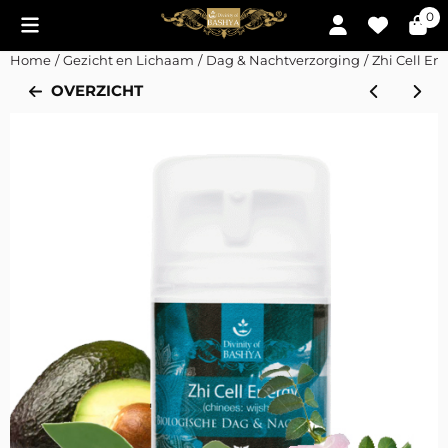
Cookievoorkeuren zijn momenteel gesloten.
0
Home
/
Gezicht en Lichaam
/
Dag & Nachtverzorging
/
Zhi Cell En
OVERZICHT