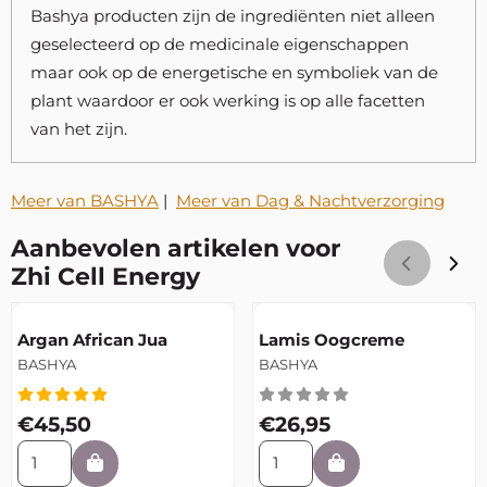
Bashya producten zijn de ingrediënten niet alleen
geselecteerd op de medicinale eigenschappen
maar ook op de energetische en symboliek van de
plant waardoor er ook werking is op alle facetten
van het zijn.
Meer van BASHYA
|
Meer van Dag & Nachtverzorging
Aanbevolen artikelen voor
Zhi Cell Energy
Artikelnummer
Artikelnummer
Argan African Jua
Lamis Oogcreme
Merk:
Merk:
BASHYA
BASHYA
Prijs: 45,50
Prijs: 26,95
€45,50
€26,95
Aantal kiezen voor Argan African Jua
Aantal kiezen voor Lamis 