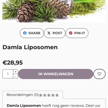
SHARE
POST
PIN-IT
Damla Liposomen
€
28,95
Aantal
+
IN WINKELWAGEN
-
Beoordelingen (0)
Damla Liposomen
heeft nog geen reviews. Deel uw