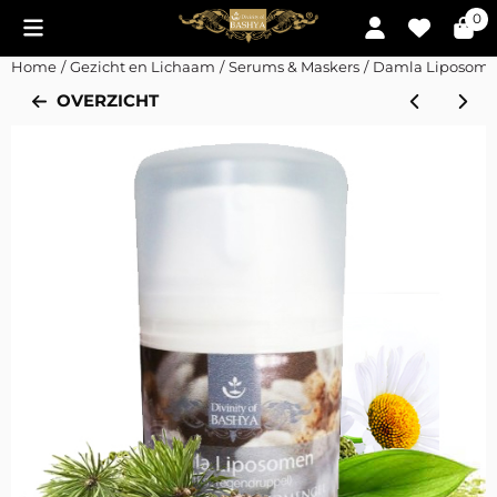
Cookievoorkeuren zijn momenteel gesloten.
0
Home
/
Gezicht en Lichaam
/
Serums & Maskers
/
Damla Liposom
OVERZICHT