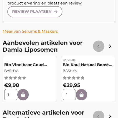
product ervaring en plaats een review.
REVIEW PLAATSEN
Meer van Serums & Maskers
Aanbevolen artikelen voor
Damla Liposomen
Artikelnummer
Artikelnummer
HVMNB
Bio Vloeibaar Goud
Bio Kaui Natural Boost
Serum
Masker
Merk:
Merk:
BASHYA
BASHYA
Prijs: 9,98
Prijs: 29,95
€9,98
€29,95
Aantal kiezen voor Bio Vloeibaar Goud Serum
Aantal kiezen voor Bio Kaui
Alternatieve artikelen voor