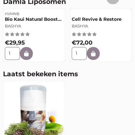
Damla Liposomen
Artikelnummer
Artikelnummer
HVMNB
Bio Kaui Natural Boost
Cell Revive & Restore
Masker
Merk:
Merk:
BASHYA
BASHYA
Prijs: 29,95
Prijs: 72,00
€29,95
€72,00
Aantal kiezen voor Bio Kaui Natural Boost Masker
Aantal kiezen voor Cell Revi
Laatst bekeken items